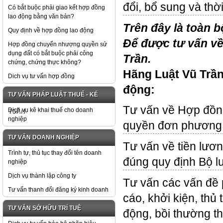
đổi, bổ sung và thờ
Có bắt buộc phải giao kết hợp đồng
lao động bằng văn bản?
Trên đây là toàn b
Quy định về hợp đồng lao động
Để được tư vấn về 
Hợp đồng chuyển nhượng quyền sử
dụng đất có bắt buộc phải công
Trần.
chứng, chứng thực không?
Hãng Luật Vũ Trần
Dich vụ tư vấn hợp đồng
động:
TƯ VẤN PHÁP LUẬT THUẾ - KẾ
Tư vấn về Hợp đồng
Dịch vụ kê khai thuế cho doanh
TOÁN
nghiệp
quyền đơn phương
TƯ VẤN DOANH NGHIỆP
Tư vấn về tiền lươn
Trình tự, thủ tục thay đổi tên doanh
đúng quy định Bộ l
nghiệp
Dịch vụ thành lập công ty
Tư vấn các vấn đề p
Tư vấn thanh đổi đăng ký kinh doanh
cáo, khởi kiện, thủ t
TƯ VẤN SỞ HỮU TRÍ TUỆ
động, bồi thường th