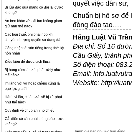
quyết việc dân sự;
Bị lừa đảo qua mạng có đòi lại được
không?
Chuẩn bị hồ sơ để 
Án treo khác với cải tạo không giam
đồng đào tạo….
giữ như thế nào?
Các loại thuế, phí phải nộp khi
Hãng Luật Vũ Trần
chuyển nhượng quyền sử dụng đất
Địa chỉ: Số 16 đư
Công nhận tài sản riêng trong thời kỳ
hôn nhân
Cầu Giấy, thành ph
Điều kiện để được tách thửa
Số điện thoại: 083
Bị hàng xóm lấn đất phải xử lý như
Email: Info.luatvu
thế nào?
Website: http://lua
Im lặng với vợ hoặc chồng cũng là
bạo lực gia đình
Hành vi lấn, chiếm đất sẽ bị xử phạt
như thế nào?
Quy định về chụp ảnh hộ chiếu
Cắt điện có cần phải thông báo trước
không?
Tags:
gia hạn phụ lục hợp đồng