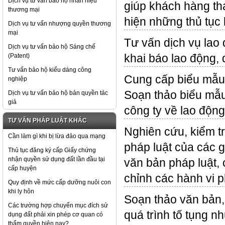
Dịch vụ tư vấn bảo hộ nhãn hiệu
giúp khách hàng th
thương mại
hiện những thủ tục 
Dịch vụ tư vấn nhượng quyền thương
mại
Tư vấn dịch vụ lao 
Dịch vụ tư vấn bảo hộ Sáng chế
(Patent)
khai báo lao động,
Tư vấn bảo hộ kiểu dáng công
Cung cấp biểu mẫu 
nghiệp
Soạn thảo biểu mẫu
Dịch vụ tư vấn bảo hộ bản quyền tác
giả
công ty về lao động
TƯ VẤN PHÁP LUẬT KHÁC
Nghiên cứu, kiểm tr
Cần làm gì khi bị lừa đảo qua mạng
pháp luật của các g
Thủ tục đăng ký cấp Giấy chứng
nhận quyền sử dụng đất lần đầu tại
văn bản pháp luật,
cấp huyện
chỉnh các hành vi 
Quy định về mức cấp dưỡng nuôi con
khi ly hôn
Soạn thảo văn bản, 
Các trường hợp chuyển mục đích sử
quá trình tố tụng n
dụng đất phải xin phép cơ quan có
thẩm quyền hiện nay?