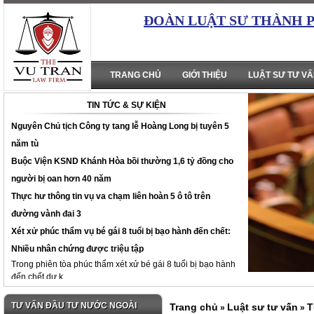
ĐOÀN LUẬT SƯ THÀNH 
TRANG CHỦ
GIỚI THIỆU
LUẬT SƯ TƯ V
TIN TỨC & SỰ KIỆN
Nguyên Chủ tịch Công ty tang lễ Hoàng Long bị tuyên 5
năm tù
Buộc Viện KSND Khánh Hòa bồi thường 1,6 tỷ đồng cho
người bị oan hơn 40 năm
Thực hư thông tin vụ va chạm liên hoàn 5 ô tô trên
đường vành đai 3
Xét xử phúc thẩm vụ bé gái 8 tuổi bị bạo hành đến chết:
Nhiều nhân chứng được triệu tập
Trong phiên tòa phúc thẩm xét xử bé gái 8 tuổi bị bạo hành
đến chết dự k...
TƯ VẤN ĐẦU TƯ NƯỚC NGOÀI
Trang chủ
Luật sư tư vấn
T
»
»