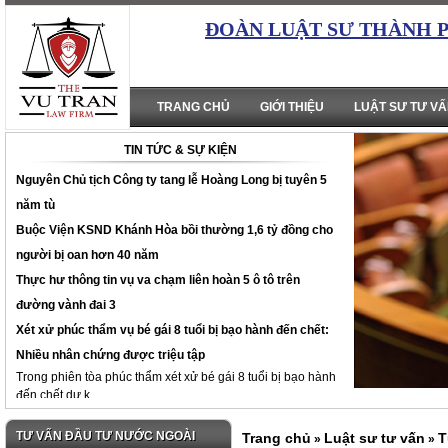
ĐOÀN LUẬT SƯ THÀNH 
TRANG CHỦ
GIỚI THIỆU
LUẬT SƯ TƯ V
TIN TỨC & SỰ KIỆN
Nguyên Chủ tịch Công ty tang lễ Hoàng Long bị tuyên 5
năm tù
Buộc Viện KSND Khánh Hòa bồi thường 1,6 tỷ đồng cho
người bị oan hơn 40 năm
Thực hư thông tin vụ va chạm liên hoàn 5 ô tô trên
đường vành đai 3
Xét xử phúc thẩm vụ bé gái 8 tuổi bị bạo hành đến chết:
Nhiều nhân chứng được triệu tập
Trong phiên tòa phúc thẩm xét xử bé gái 8 tuổi bị bạo hành
đến chết dự k...
TƯ VẤN ĐẦU TƯ NƯỚC NGOÀI
Trang chủ
Luật sư tư vấn
T
»
»