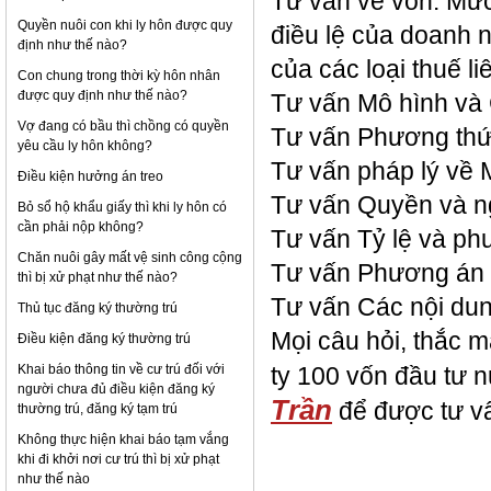
Tư vấn về vốn: Mức
Quyền nuôi con khi ly hôn được quy
điều lệ của doanh 
định như thế nào?
của các loại thuế 
Con chung trong thời kỳ hôn nhân
được quy định như thế nào?
Tư vấn Mô hình và 
Vợ đang có bầu thì chồng có quyền
Tư vấn Phương thức
yêu cầu ly hôn không?
Tư vấn pháp lý về 
Điều kiện hưởng án treo
Tư vấn Quyền và ng
Bỏ sổ hộ khẩu giấy thì khi ly hôn có
cần phải nộp không?
Tư vấn Tỷ lệ và ph
Chăn nuôi gây mất vệ sinh công cộng
Tư vấn Phương án ch
thì bị xử phạt như thế nào?
Tư vấn Các nội dun
Thủ tục đăng ký thường trú
Mọi câu hỏi, thắc m
Điều kiện đăng ký thường trú
Khai báo thông tin về cư trú đối với
ty 100 vốn đầu tư 
người chưa đủ điều kiện đăng ký
Trần
để được tư v
thường trú, đăng ký tạm trú
Không thực hiện khai báo tạm vắng
khi đi khởi nơi cư trú thì bị xử phạt
như thế nào