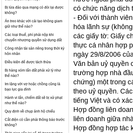
có chức năng dịch t
Bị lừa đảo qua mạng có đòi lại được
không?
- Đối với thành viê
Án treo khác với cải tạo không giam
hóa lãnh sự (không
giữ như thế nào?
các giấy tờ: Giấy 
Các loại thuế, phí phải nộp khi
chuyển nhượng quyền sử dụng đất
thực cá nhân hợp p
Công nhận tài sản riêng trong thời kỳ
ngày 29/8/2006 của
hôn nhân
Điều kiện để được tách thửa
Văn bản uỷ quyền c
Bị hàng xóm lấn đất phải xử lý như
trường hợp nhà đầu
thế nào?
chứng) một trong c
Im lặng với vợ hoặc chồng cũng là
bạo lực gia đình
theo uỷ quyền. Các
Hành vi lấn, chiếm đất sẽ bị xử phạt
tiếng Việt và có xá
như thế nào?
Hợp đồng liên doanh
Quy định về chụp ảnh hộ chiếu
liên doanh giữa nh
Cắt điện có cần phải thông báo trước
không?
Hợp đồng hợp tác k