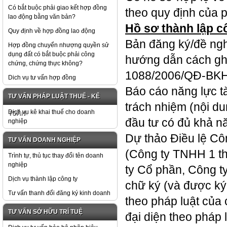
Có bắt buộc phải giao kết hợp đồng
theo quy định của p
lao động bằng văn bản?
Hồ sơ thành lập c
Quy định về hợp đồng lao động
Bản đăng ký/đề ngh
Hợp đồng chuyển nhượng quyền sử
dụng đất có bắt buộc phải công
hướng dẫn cách ghi
chứng, chứng thực không?
1088/2006/QĐ-BKH 
Dich vụ tư vấn hợp đồng
Báo cáo năng lực tà
TƯ VẤN PHÁP LUẬT THUẾ - KẾ
trách nhiệm (nội du
Dịch vụ kê khai thuế cho doanh
TOÁN
đầu tư có đủ khả nă
nghiệp
Dự thảo Điều lệ Cô
TƯ VẤN DOANH NGHIỆP
(Công ty TNHH 1 th
Trình tự, thủ tục thay đổi tên doanh
nghiệp
ty Cổ phần, Công t
Dịch vụ thành lập công ty
chữ ký (và được ký 
Tư vấn thanh đổi đăng ký kinh doanh
theo pháp luật của 
TƯ VẤN SỞ HỮU TRÍ TUỆ
đại diện theo pháp 