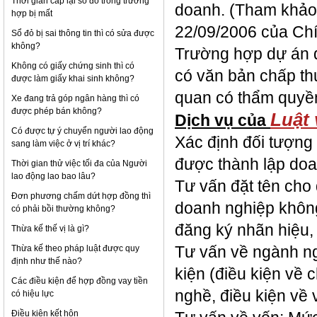
Thời gian cấp lại sổ đỏ trong trường
doanh. (Tham khảo
hợp bị mất
22/09/2006 của Ch
Sổ đỏ bị sai thông tin thì có sửa được
không?
Trường hợp dự án đ
Không có giấy chứng sinh thì có
có văn bản chấp th
được làm giấy khai sinh không?
quan có thẩm quyề
Xe đang trả góp ngân hàng thì có
được phép bán không?
Luật 
Dịch vụ của
Có được tự ý chuyển người lao động
Xác định đối tượng
sang làm việc ở vị trí khác?
được thành lập doa
Thời gian thử việc tối đa của Người
lao động lao bao lâu?
Tư vấn đặt tên cho 
Đơn phương chấm dứt hợp đồng thì
doanh nghiệp không
có phải bồi thường không?
đăng ký nhãn hiệu,
Thừa kế thế vị là gì?
Thừa kế theo pháp luật được quy
Tư vấn về ngành ng
định như thế nào?
kiện (điều kiện về 
Các điều kiện để hợp đồng vay tiền
nghề, điều kiện về 
có hiệu lực
Điều kiện kết hôn