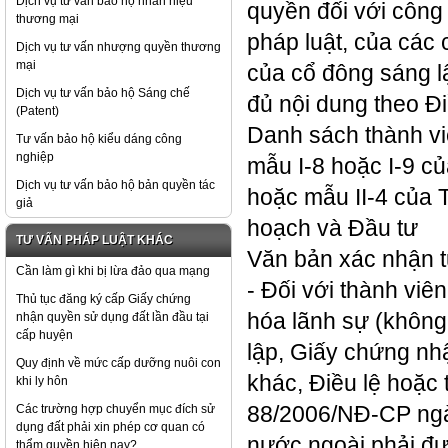
Dịch vụ tư vấn bảo hộ nhãn hiệu
quyền đối với công 
thương mại
pháp luật, của các
Dịch vụ tư vấn nhượng quyền thương
mại
của cổ đông sáng lậ
Dịch vụ tư vấn bảo hộ Sáng chế
đủ nội dung theo Đ
(Patent)
Danh sách thành vi
Tư vấn bảo hộ kiểu dáng công
nghiệp
mẫu I-8 hoặc I-9 
Dịch vụ tư vấn bảo hộ bản quyền tác
hoặc mẫu II-4 của
giả
hoạch và Đầu tư
TƯ VẤN PHÁP LUẬT KHÁC
Văn bản xác nhận t
Cần làm gì khi bị lừa đảo qua mạng
- Đối với thành viê
Thủ tục đăng ký cấp Giấy chứng
hóa lãnh sự (không
nhận quyền sử dụng đất lần đầu tại
cấp huyện
lập, Giấy chứng nh
Quy định về mức cấp dưỡng nuôi con
khác, Điều lệ hoặc
khi ly hôn
Các trường hợp chuyển mục đích sử
88/2006/NĐ-CP ngà
dụng đất phải xin phép cơ quan có
nước ngoài phải đư
thẩm quyền hiện nay?